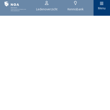
Menu
Ledenoverzicht
Kennisbank
29 juli 2026
Stroomaansluiting bouwprojecten
Het overvolle elektriciteitsnet zorgt ervoor dat de manier
waarop nieuwe stroomaansluitingen worden aangevraagd is
veranderd. Voor woningbouwprojecten is het daarom belangrijk
dat gemeenten zich goed voorbereiden op de nieuwe
aanvraagprocedure. Het ministerie van Volkshuisvesting en
Ruimtelijke Ordening heeft hiervoor een praktische handreiking
gepubliceerd.