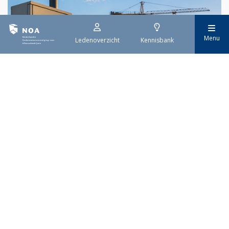
Menu
Ledenoverzicht
Kennisbank
29 juli 2026
Stroomaansluiting bouwprojecten
Het overvolle elektriciteitsnet zorgt ervoor dat de manier
waarop nieuwe stroomaansluitingen worden aangevraagd is
veranderd. Voor woningbouwprojecten is het daarom belangrijk
dat gemeenten zich goed voorbereiden op de nieuwe
aanvraagprocedure. Het ministerie van Volkshuisvesting en
Ruimtelijke Ordening heeft hiervoor een praktische handreiking