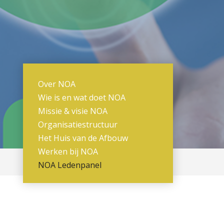
Over NOA
Wie is en wat doet NOA
Missie & visie NOA
Organisatiestructuur
Het Huis van de Afbouw
Werken bij NOA
NOA Ledenpanel