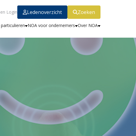
Ledenoverzicht
Zoeken
en Login
particulieren
NOA voor ondernemers
Over NOA