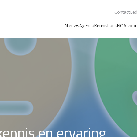
Contact
Led
Nieuws
Agenda
Kennisbank
NOA voor 
kennis en ervaring