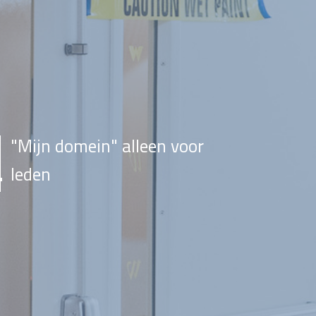
"Mijn domein" alleen voor
leden