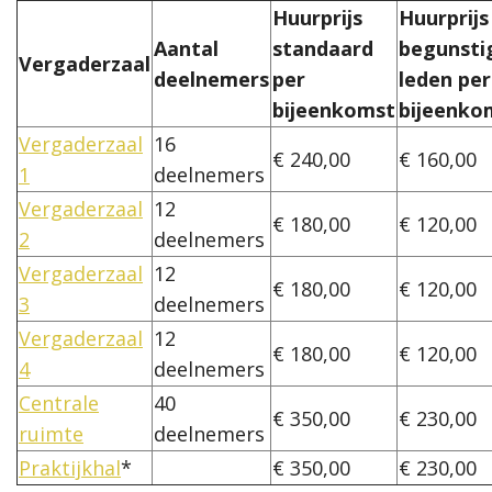
Huurprijs
Huurprijs
Aantal
standaard
begunsti
Vergaderzaal
deelnemers
per
leden per
bijeenkomst
bijeenko
Vergaderzaal
16
€ 240,00
€ 160,00
1
deelnemers
Vergaderzaal
12
€ 180,00
€ 120,00
2
deelnemers
Vergaderzaal
12
€ 180,00
€ 120,00
3
deelnemers
Vergaderzaal
12
€ 180,00
€ 120,00
4
deelnemers
Centrale
40
€ 350,00
€ 230,00
ruimte
deelnemers
Praktijkhal
*
€ 350,00
€ 230,00