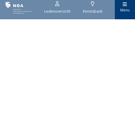
Menu
Ledenoverzicht
Kennisbank
29 juli 2026
Stroomaansluiting bouwprojecten
Het overvolle elektriciteitsnet zorgt ervoor dat de manier
waarop nieuwe stroomaansluitingen worden aangevraagd is
veranderd. Voor woningbouwprojecten is het daarom belangrijk
dat gemeenten zich goed voorbereiden op de nieuwe