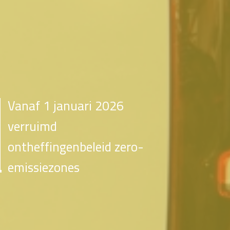
Vanaf 1 januari 2026
verruimd
ontheffingenbeleid zero-
emissiezones