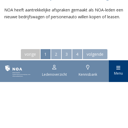
NOA heeft aantrekkelijke afspraken gemaakt als NOA-leden een
nieuwe bedrijfswagen of personenauto willen kopen of leasen.
vorige
1
2
3
4
volgende
Sector
Menu
Ledenoverzicht
Kennisbank
Stukadoren & Afbouw
Natuursteen
Vloeren & Terrazzo
Plafond- en Wandmontage
Categorie