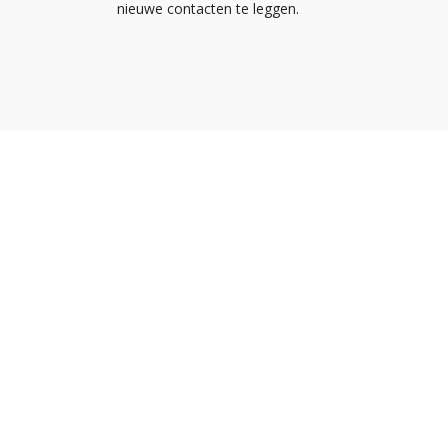
nieuwe contacten te leggen.
Nieuw
Kennis
Nederlandse
Agend
Ondernemersvereniging voor
NOA vo
Afbouwbedrijven
NOA v
Met zo'n 1.400 leden is NOA dé
brancheorganisatie voor
afbouwbedrijven in Nederland.