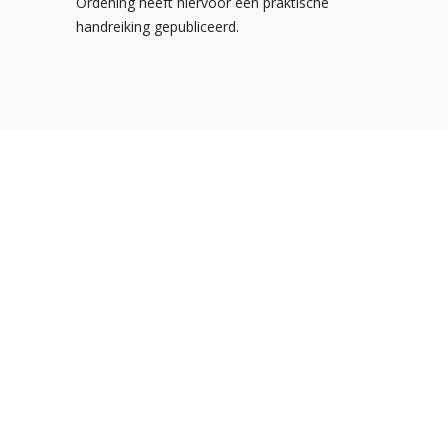
Ordening heeft hiervoor een praktische
handreiking gepubliceerd.
Postbus 310
3900 AH Veenendaal
De Smalle Zijde 20A
3903 LP Veenendaal
Tel:
0318-547373
E-mail:
info@noa.nl