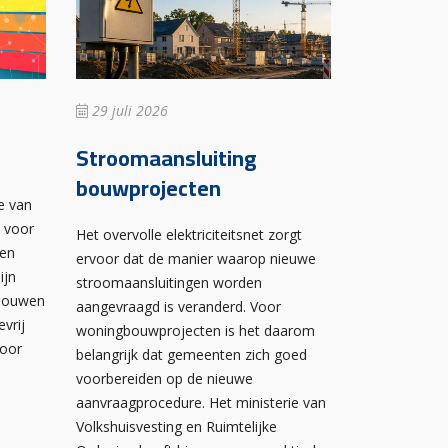
29 juli 2026
Stroomaansluiting
bouwprojecten
e van
n voor
Het overvolle elektriciteitsnet zorgt
wen
ervoor dat de manier waarop nieuwe
ijn
stroomaansluitingen worden
ebouwen
aangevraagd is veranderd. Voor
evrij
woningbouwprojecten is het daarom
voor
belangrijk dat gemeenten zich goed
voorbereiden op de nieuwe
aanvraagprocedure. Het ministerie van
Volkshuisvesting en Ruimtelijke