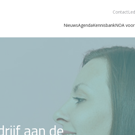
Contact
Led
Nieuws
Agenda
Kennisbank
NOA voor 
rijf aan de