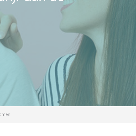
?
komen