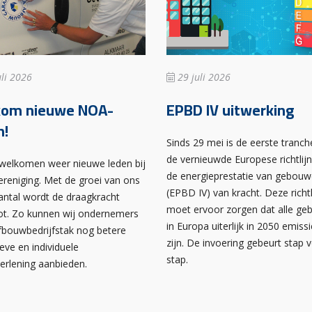
li 2026
29 juli 2026
kom nieuwe NOA-
EPBD IV uitwerking
n!
Sinds 29 mei is de eerste tranch
de vernieuwde Europese richtlij
rwelkomen weer nieuwe leden bij
de energieprestatie van gebou
ereniging. Met de groei van ons
(EPBD IV) van kracht. Deze richtl
antal wordt de draagkracht
moet ervoor zorgen dat alle g
ot. Zo kunnen wij ondernemers
in Europa uiterlijk in 2050 emissi
afbouwbedrijfstak nog betere
zijn. De invoering gebeurt stap 
ieve en individuele
stap.
verlening aanbieden.