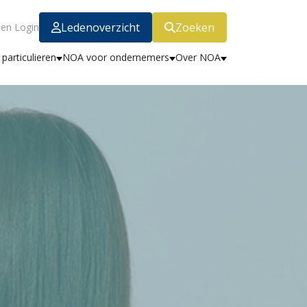
Ledenoverzicht
Zoeken
en Login
particulieren
NOA voor ondernemers
Over NOA