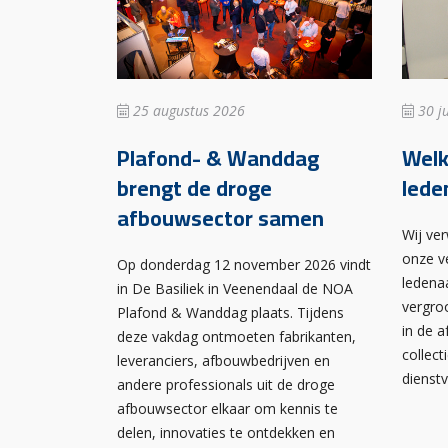
25 augustus 2026
30 ju
Plafond- & Wanddag
Wel
brengt de droge
lede
afbouwsector samen
Wij ve
onze v
Op donderdag 12 november 2026 vindt
ledena
in De Basiliek in Veenendaal de NOA
vergro
Plafond & Wanddag plaats. Tijdens
in de 
deze vakdag ontmoeten fabrikanten,
collect
leveranciers, afbouwbedrijven en
dienst
andere professionals uit de droge
afbouwsector elkaar om kennis te
delen, innovaties te ontdekken en