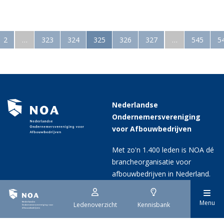
2
…
323
324
325
326
327
…
545
5
Nederlandse
Ondernemersvereniging
voor Afbouwbedrijven
Met zo'n 1.400 leden is NOA dé
brancheorganisatie voor
afbouwbedrijven in Nederland.
Menu
Ledenoverzicht
Kennisbank