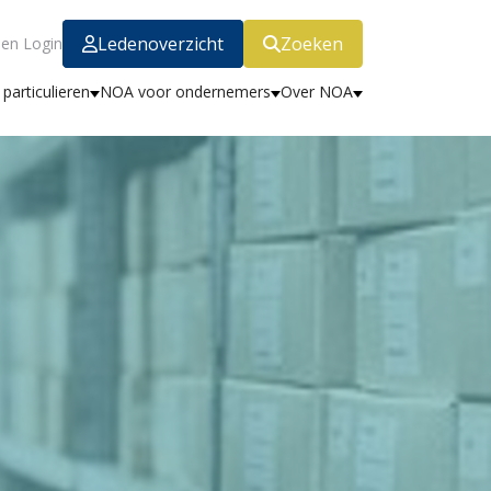
Ledenoverzicht
Zoeken
en Login
particulieren
NOA voor ondernemers
Over NOA