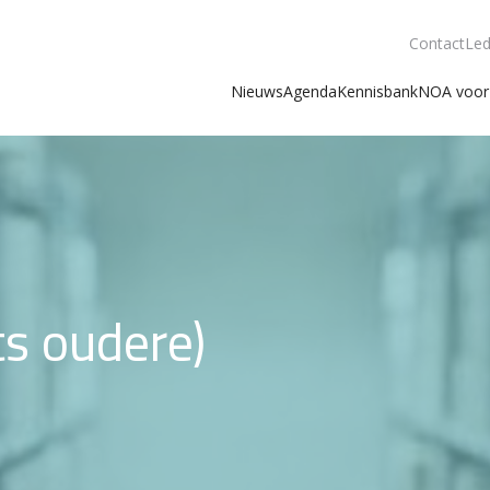
Contact
Led
Nieuws
Agenda
Kennisbank
NOA voor 
ts oudere)