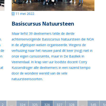
11 mei 2022
Basiscursus Natuursteen
Maar liefst 39 deelnemers telde de derde
n.
achtereenvolgende Basiscursus Natuursteen die NOA
n
in de afgelopen weken organiseerde. Wegens de
 de
verhuizing naar het nieuwe pand dit keer (nog) niet in
en
onze eigen cursusruimte, maar in De Basiliek in
Veenendaal. In krap vier uur loodste docent Corry
aat
Kussendrager alle deelnemers in een razend tempo
door de wondere wereld van de vele
natuursteensoorten.
2
…
324
325
326
327
328
…
545
5