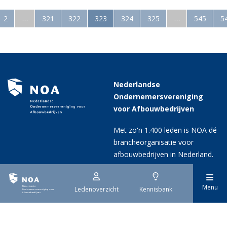
2
…
321
322
323
324
325
…
545
5
Nederlandse
Ondernemersvereniging
voor Afbouwbedrijven
Met zo'n 1.400 leden is NOA dé
brancheorganisatie voor
afbouwbedrijven in Nederland.
Menu
Ledenoverzicht
Kennisbank