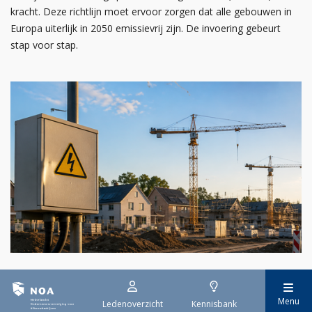
kracht. Deze richtlijn moet ervoor zorgen dat alle gebouwen in
Europa uiterlijk in 2050 emissievrij zijn. De invoering gebeurt
stap voor stap.
29 juli 2026
Stroomaansluiting bouwprojecten
Menu
Ledenoverzicht
Kennisbank