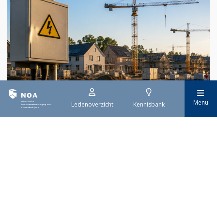
Menu
Ledenoverzicht
Kennisbank
29 juli 2026
Stroomaansluiting bouwprojecten
Het overvolle elektriciteitsnet zorgt ervoor dat de manier
waarop nieuwe stroomaansluitingen worden aangevraagd is
veranderd. Voor woningbouwprojecten is het daarom belangrijk
dat gemeenten zich goed voorbereiden op de nieuwe
aanvraagprocedure. Het ministerie van Volkshuisvesting en
Ruimtelijke Ordening heeft hiervoor een praktische handreiking