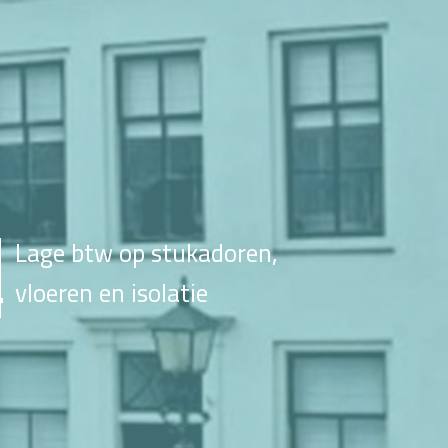
Lage btw op stukadoren,
vloeren en isolatie