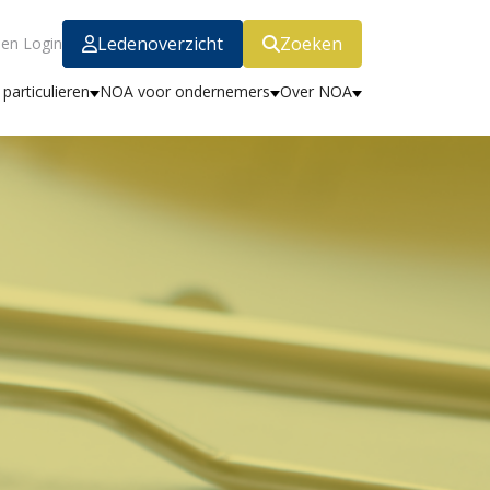
Ledenoverzicht
Zoeken
en Login
particulieren
NOA voor ondernemers
Over NOA