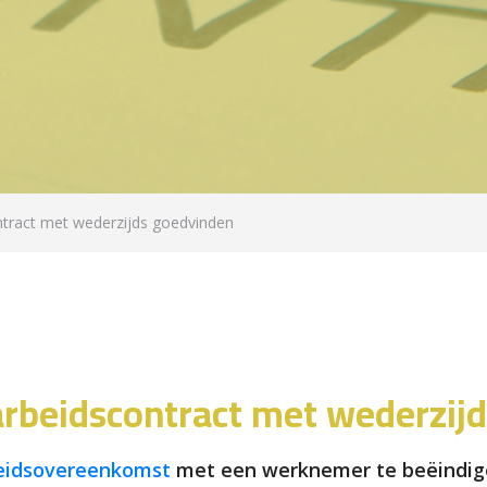
ntract met wederzijds goedvinden
arbeidscontract met wederzij
eidsovereenkomst
met een werknemer te beëindige