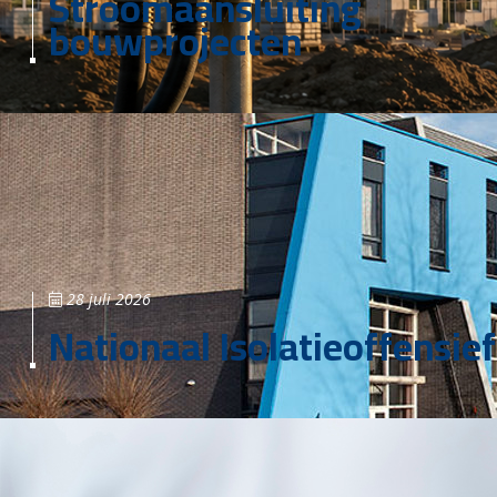
Stroomaansluiting
bouwprojecten
28 juli 2026
Nationaal Isolatieoffensief