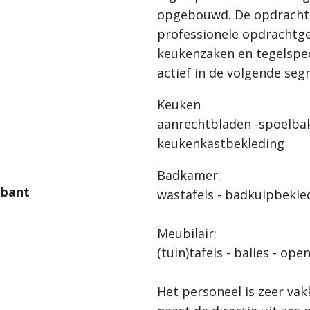
opgebouwd. De opdrachtg
professionele opdrachtgev
keukenzaken en tegelspec
actief in de volgend
Keuken
aanrechtbladen -spoelba
keukenkastbekledin
Badkamer:
abant
wastafels - badkuip
Meubilair:
(tuin)tafels - balies - 
Het personeel is zeer va