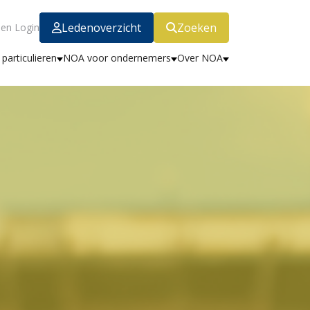
Ledenoverzicht
Zoeken
en Login
particulieren
NOA voor ondernemers
Over NOA