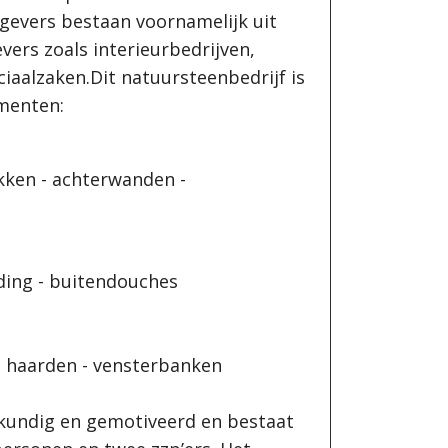
evers bestaan voornamelijk uit
ers zoals interieurbedrijven,
iaalzaken.Dit natuursteenbedrijf is
e segmenten:
kken - achterwanden -
g
bekleding - buitendouches
open haarden - vensterbanken
kkundig en gemotiveerd en bestaat