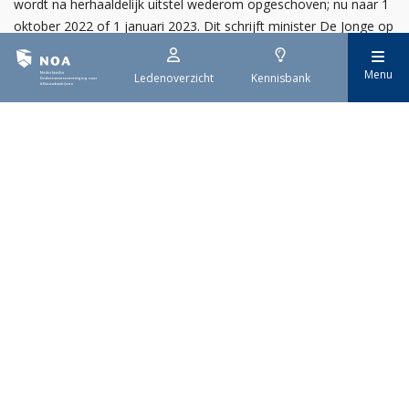
wordt na herhaaldelijk uitstel wederom opgeschoven; nu naar 1
oktober 2022 of 1 januari 2023. Dit schrijft minister De Jonge op
1 februari aan de Tweede en Eerste Kamer.
Menu
Ledenoverzicht
Kennisbank
Laatste nieuws
25 augustus 2026
Plafond- & Wanddag brengt de droge afbouwsector
samen
30 juli 2026
Welkom nieuwe NOA-leden!
29 juli 2026
EPBD IV uitwerking
Bekijk het volledige overzicht