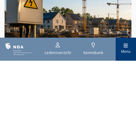
29 juli 2026
Menu
Ledenoverzicht
Kennisbank
Stroomaansluiting bouwprojecten
Het overvolle elektriciteitsnet zorgt ervoor dat de manier
waarop nieuwe stroomaansluitingen worden aangevraagd is
veranderd. Voor woningbouwprojecten is het daarom belangrijk
dat gemeenten zich goed voorbereiden op de nieuwe
aanvraagprocedure. Het ministerie van Volkshuisvesting en
Ruimtelijke Ordening heeft hiervoor een praktische handreiking
gepubliceerd.