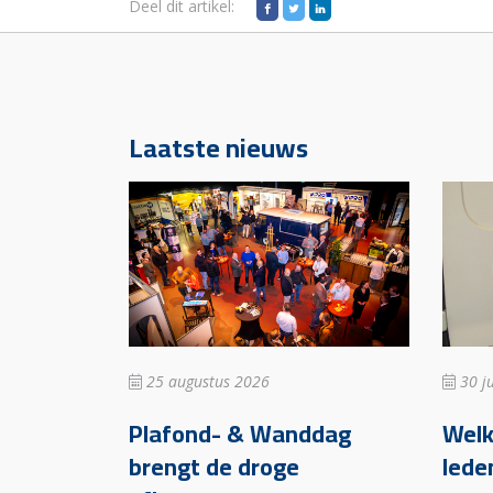
Deel dit artikel:
Laatste nieuws
25 augustus 2026
30 ju
Plafond- & Wanddag
Wel
brengt de droge
lede