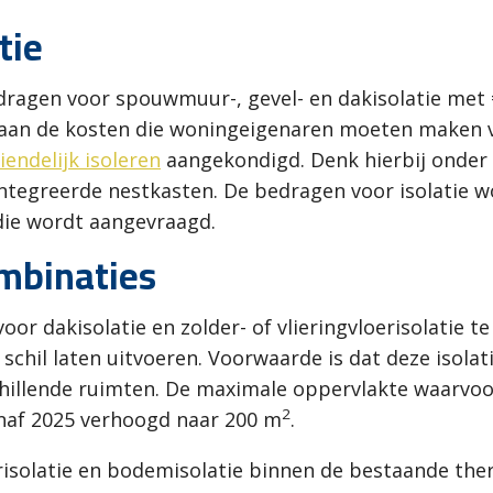
tie
dragen voor spouwmuur-, gevel- en dakisolatie met 
aan de kosten die woningeigenaren moeten maken voo
iendelijk isoleren
aangekondigd. Denk hierbij onder 
tegreerde nestkasten. De bedragen voor isolatie w
die wordt aangevraagd.
ombinaties
oor dakisolatie en zolder- of vlieringvloerisolatie
chil laten uitvoeren. Voorwaarde is dat deze isola
chillende ruimten. De maximale oppervlakte waarvoo
2
anaf 2025 verhoogd naar 200 m
.
risolatie en bodemisolatie binnen de bestaande ther