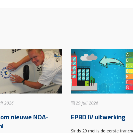
li 2026
29 juli 2026
kom nieuwe NOA-
EPBD IV uitwerking
n!
Sinds 29 mei is de eerste tranch