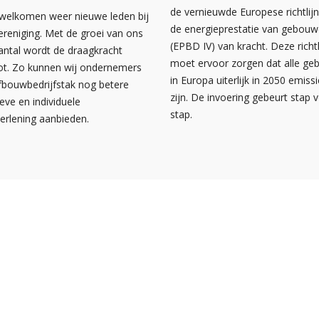
de vernieuwde Europese richtlij
rwelkomen weer nieuwe leden bij
de energieprestatie van gebou
ereniging. Met de groei van ons
(EPBD IV) van kracht. Deze richtl
antal wordt de draagkracht
moet ervoor zorgen dat alle g
ot. Zo kunnen wij ondernemers
in Europa uiterlijk in 2050 emissi
afbouwbedrijfstak nog betere
zijn. De invoering gebeurt stap 
ieve en individuele
stap.
verlening aanbieden.