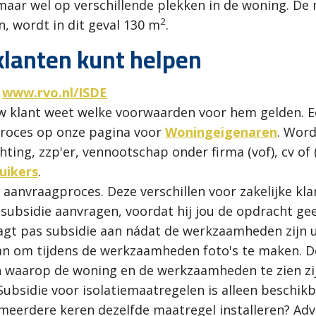
maar wel op verschillende plekken in de woning. D
2
, wordt in dit geval 130 m
.
klanten kunt helpen
:
www.rvo.nl/ISDE
 uw klant weet welke voorwaarden voor hem gelden. 
proces op onze pagina voor
Woningeigenaren
. Word
ing, zzp'er, vennootschap onder firma (vof), cv of 
uikers
.
t aanvraagproces. Deze verschillen voor zakelijke kl
t subsidie aanvragen, voordat hij jou de opdracht g
raagt pas subsidie aan nádat de werkzaamheden zijn 
raan om tijdens de werkzaamheden foto's te maken. 
 waarop de woning en de werkzaamheden te zien zijn.
 Subsidie voor isolatiemaatregelen is alleen beschi
meerdere keren dezelfde maatregel installeren? Ad