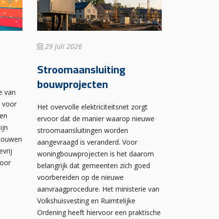
29 juli 2026
Stroomaansluiting
bouwprojecten
e van
n voor
Het overvolle elektriciteitsnet zorgt
wen
ervoor dat de manier waarop nieuwe
ijn
stroomaansluitingen worden
ebouwen
aangevraagd is veranderd. Voor
evrij
woningbouwprojecten is het daarom
voor
belangrijk dat gemeenten zich goed
voorbereiden op de nieuwe
aanvraagprocedure. Het ministerie van
Volkshuisvesting en Ruimtelijke
Ordening heeft hiervoor een praktische