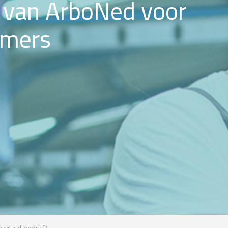
n van ArboNed voor
emers