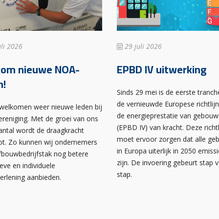
li 2026
29 juli 2026
kom nieuwe NOA-
EPBD IV uitwerking
n!
Sinds 29 mei is de eerste tranch
de vernieuwde Europese richtlij
rwelkomen weer nieuwe leden bij
de energieprestatie van gebou
ereniging. Met de groei van ons
(EPBD IV) van kracht. Deze richtl
antal wordt de draagkracht
moet ervoor zorgen dat alle g
ot. Zo kunnen wij ondernemers
in Europa uiterlijk in 2050 emissi
afbouwbedrijfstak nog betere
zijn. De invoering gebeurt stap 
ieve en individuele
stap.
verlening aanbieden.