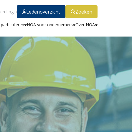
Ledenoverzicht
Zoeken
en Login
particulieren
NOA voor ondernemers
Over NOA