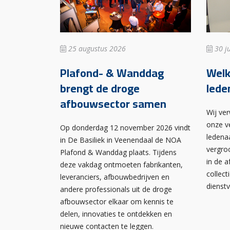
25 augustus 2026
30 ju
Plafond- & Wanddag
Wel
brengt de droge
lede
afbouwsector samen
Wij ve
onze v
Op donderdag 12 november 2026 vindt
ledena
in De Basiliek in Veenendaal de NOA
vergro
Plafond & Wanddag plaats. Tijdens
in de 
deze vakdag ontmoeten fabrikanten,
collect
leveranciers, afbouwbedrijven en
dienst
andere professionals uit de droge
afbouwsector elkaar om kennis te
delen, innovaties te ontdekken en
nieuwe contacten te leggen.