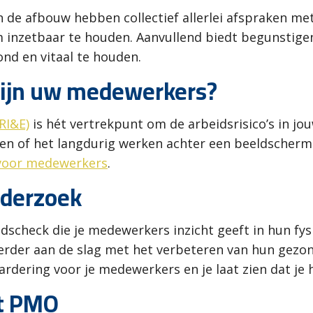
 de afbouw hebben collectief allerlei afspraken me
m inzetbaar te houden. Aanvullend biedt begunstige
d en vitaal te houden.
zijn uw medewerkers?
(RI&E)
is hét vertrekpunt om de arbeidsrisico’s in jou
len of het langdurig werken achter een beeldscherm.
 voor medewerkers
.
nderzoek
dscheck die je medewerkers inzicht geeft in hun fy
erder aan de slag met het verbeteren van hun gezond
rdering voor je medewerkers en je laat zien dat je 
et PMO