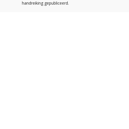
handreiking gepubliceerd.
Postbus 310
3900 AH Veenendaal
De Smalle Zijde 20A
3903 LP Veenendaal
Tel:
0318-547373
E-mail:
info@noa.nl