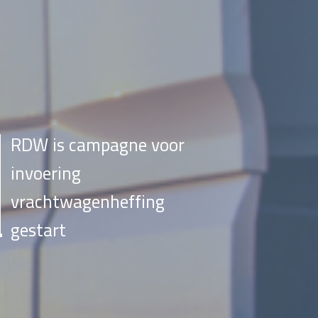
RDW is campagne voor
invoering
vrachtwagenheffing
gestart