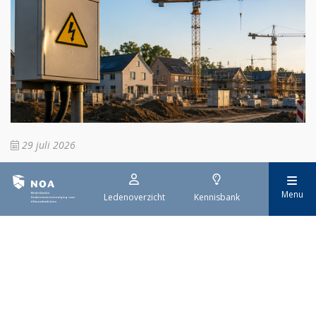
29 juli 2026
Stroomaansluiting bouwprojecten
Menu
Ledenoverzicht
Kennisbank
Het overvolle elektriciteitsnet zorgt ervoor dat de manier
waarop nieuwe stroomaansluitingen worden aangevraagd is
veranderd. Voor woningbouwprojecten is het daarom belangrijk
dat gemeenten zich goed voorbereiden op de nieuwe
aanvraagprocedure. Het ministerie van Volkshuisvesting en
Ruimtelijke Ordening heeft hiervoor een praktische handreiking
gepubliceerd.