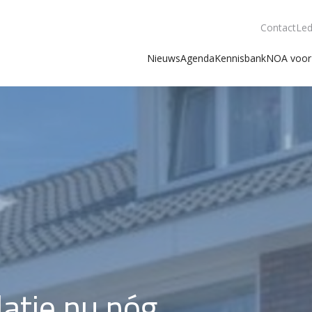
Contact
Led
Nieuws
Agenda
Kennisbank
NOA voor 
latie nu nóg