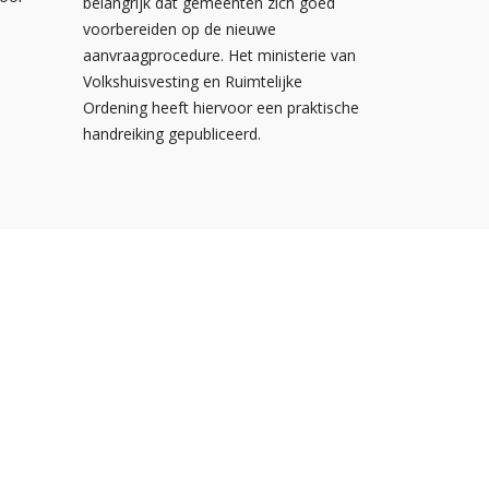
belangrijk dat gemeenten zich goed
voorbereiden op de nieuwe
aanvraagprocedure. Het ministerie van
Volkshuisvesting en Ruimtelijke
Ordening heeft hiervoor een praktische
handreiking gepubliceerd.
Postbus 310
3900 AH Veenendaal
De Smalle Zijde 20A
3903 LP Veenendaal