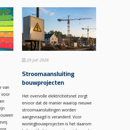
29 juli 2026
Stroomaansluiting
bouwprojecten
e van
n voor
Het overvolle elektriciteitsnet zorgt
wen
ervoor dat de manier waarop nieuwe
ijn
stroomaansluitingen worden
ebouwen
aangevraagd is veranderd. Voor
evrij
woningbouwprojecten is het daarom
voor