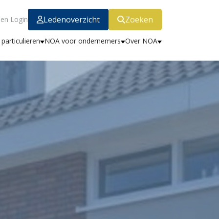
Ledenoverzicht
Zoeken
en Login
particulieren
NOA voor ondernemers
Over NOA