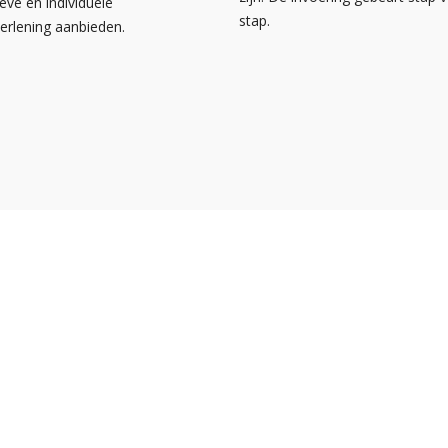
ieve en individuele
stap.
verlening aanbieden.
s
Over NOA
Facebook
bank
Contact
Instagram
a
Disclaimer
LinkedIn
or particulieren
Privacyverklaring
Pinterest