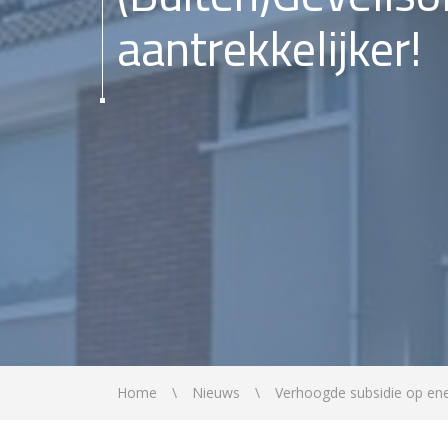
aantrekkelijker!
Home
Nieuws
Verhoogde subsidie op en