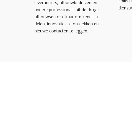
collect
leveranciers, afbouwbedrijven en
dienst
andere professionals uit de droge
afbouwsector elkaar om kennis te
delen, innovaties te ontdekken en
nieuwe contacten te leggen.
Nieuw
Kennis
Nederlandse
Agend
Ondernemersvereniging voor
NOA vo
Afbouwbedrijven