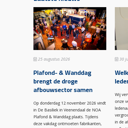
25 augustus 2026
30 ju
Plafond- & Wanddag
Wel
brengt de droge
lede
afbouwsector samen
Wij ve
onze v
Op donderdag 12 november 2026 vindt
ledena
in De Basiliek in Veenendaal de NOA
vergro
Plafond & Wanddag plaats. Tijdens
in de 
deze vakdag ontmoeten fabrikanten,