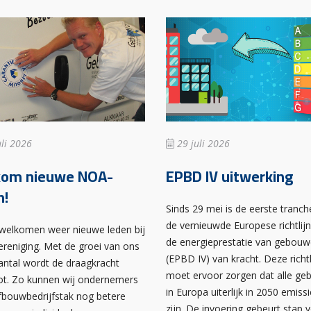
li 2026
29 juli 2026
kom nieuwe NOA-
EPBD IV uitwerking
n!
Sinds 29 mei is de eerste tranch
de vernieuwde Europese richtlij
rwelkomen weer nieuwe leden bij
de energieprestatie van gebou
ereniging. Met de groei van ons
(EPBD IV) van kracht. Deze richtl
antal wordt de draagkracht
moet ervoor zorgen dat alle g
ot. Zo kunnen wij ondernemers
in Europa uiterlijk in 2050 emissi
afbouwbedrijfstak nog betere
zijn. De invoering gebeurt stap 