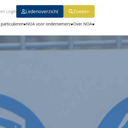
Ledenoverzicht
Zoeken
en Login
particulieren
NOA voor ondernemers
Over NOA