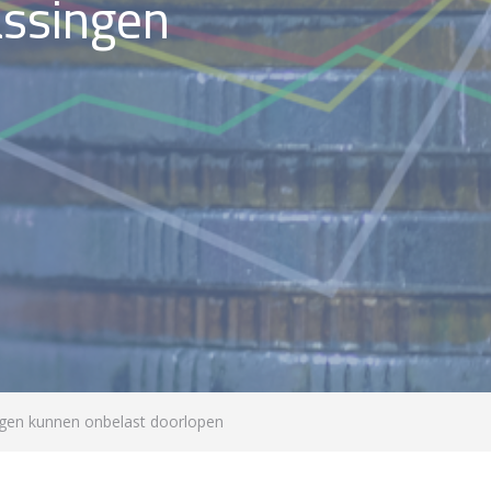
assingen
ngen kunnen onbelast doorlopen