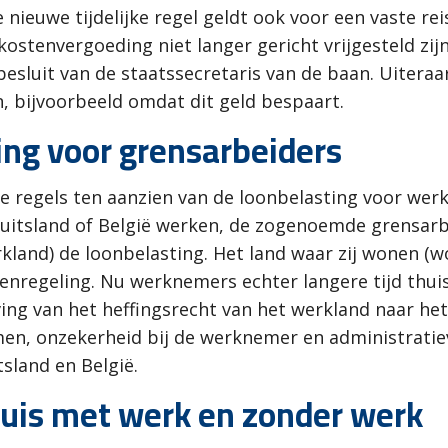
 nieuwe tijdelijke regel geldt ook voor een vaste re
kostenvergoeding niet langer gericht vrijgesteld zi
et besluit van de staatssecretaris van de baan. Uiter
n, bijvoorbeeld omdat dit geld bespaart.
ing voor grensarbeiders
de regels ten aanzien van de loonbelasting voor we
Duitsland of België werken, de zogenoemde grensar
land) de loonbelasting. Het land waar zij wonen (w
regeling. Nu werknemers echter langere tijd thuis 
ving van het heffingsrecht van het werkland naar het
men, onzekerheid bij de werknemer en administrati
tsland en België.
uis met werk en zonder werk