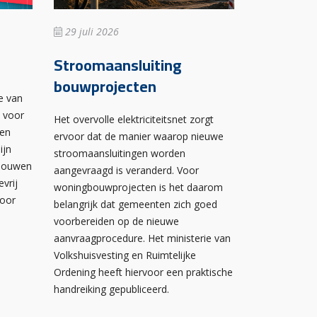
29 juli 2026
Stroomaansluiting
bouwprojecten
e van
n voor
Het overvolle elektriciteitsnet zorgt
wen
ervoor dat de manier waarop nieuwe
ijn
stroomaansluitingen worden
ebouwen
aangevraagd is veranderd. Voor
evrij
woningbouwprojecten is het daarom
voor
belangrijk dat gemeenten zich goed
voorbereiden op de nieuwe
aanvraagprocedure. Het ministerie van
Volkshuisvesting en Ruimtelijke
Ordening heeft hiervoor een praktische
handreiking gepubliceerd.