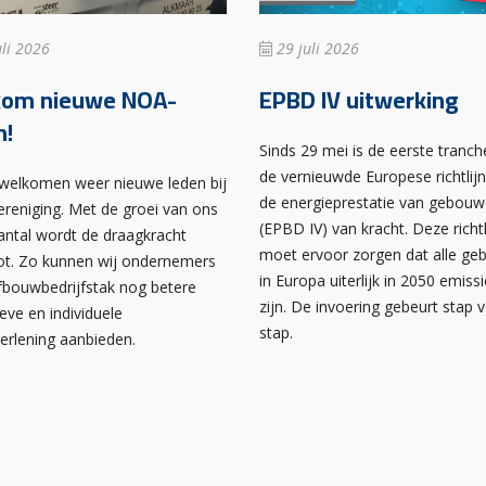
li 2026
29 juli 2026
kom nieuwe NOA-
EPBD IV uitwerking
n!
Sinds 29 mei is de eerste tranch
de vernieuwde Europese richtlij
rwelkomen weer nieuwe leden bij
de energieprestatie van gebou
ereniging. Met de groei van ons
(EPBD IV) van kracht. Deze richtl
antal wordt de draagkracht
moet ervoor zorgen dat alle g
ot. Zo kunnen wij ondernemers
in Europa uiterlijk in 2050 emissi
afbouwbedrijfstak nog betere
zijn. De invoering gebeurt stap 
ieve en individuele
stap.
verlening aanbieden.