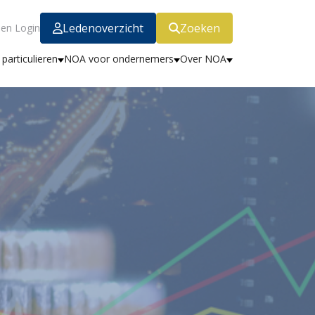
Ledenoverzicht
Zoeken
en Login
particulieren
NOA voor ondernemers
Over NOA