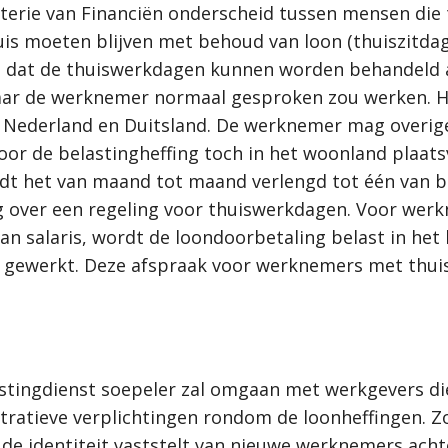
sterie van Financiën onderscheid tussen mensen die
is moeten blijven met behoud van loon (thuiszitdag
dat de thuiswerkdagen kunnen worden behandeld als
aar de werknemer normaal gesproken zou werken. Hi
n Nederland en Duitsland. De werknemer mag overi
oor de belastingheffing toch in het woonland plaats
rdt het van maand tot maand verlengd tot één van b
eg over een regeling voor thuiswerkdagen. Voor wer
n salaris, wordt de loondoorbetaling belast in he
ewerkt. Deze afspraak voor werknemers met thuis
tingdienst soepeler zal omgaan met werkgevers die d
ratieve verplichtingen rondom de loonheffingen. Z
ig de identiteit vaststelt van nieuwe werknemers ach