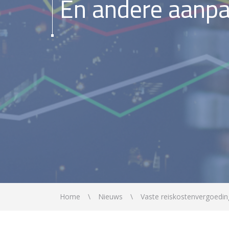
En andere aanp
Home
Nieuws
Vaste reiskostenvergoedi