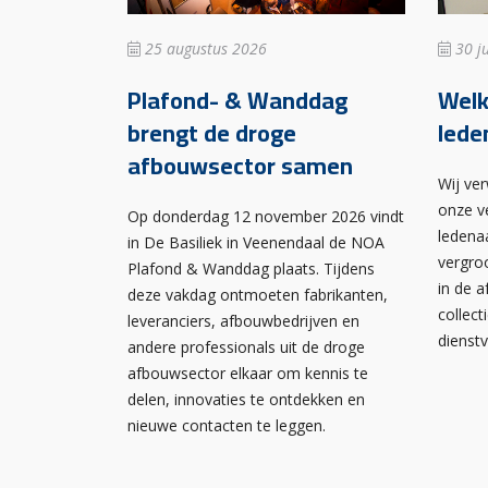
25 augustus 2026
30 ju
Plafond- & Wanddag
Wel
brengt de droge
lede
afbouwsector samen
Wij ve
onze v
Op donderdag 12 november 2026 vindt
ledena
in De Basiliek in Veenendaal de NOA
vergro
Plafond & Wanddag plaats. Tijdens
in de 
deze vakdag ontmoeten fabrikanten,
collect
leveranciers, afbouwbedrijven en
dienst
andere professionals uit de droge
afbouwsector elkaar om kennis te
delen, innovaties te ontdekken en
nieuwe contacten te leggen.