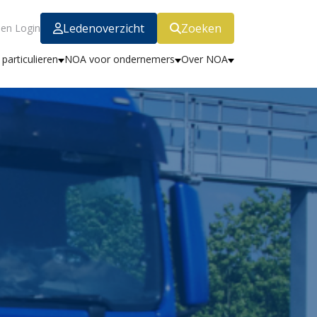
Ledenoverzicht
Zoeken
en Login
particulieren
NOA voor ondernemers
Over NOA