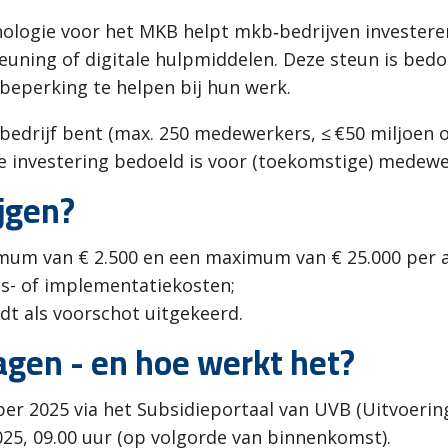
chnologie voor het MKB helpt mkb‑bedrijven invester
euning of digitale hulpmiddelen. Deze steun is bed
e beperking te helpen bij hun werk.
bedrijf bent (max. 250 medewerkers, ≤ €50 miljoen om
e investering bedoeld is voor (toekomstige) medew
jgen?
mum van € 2.500 en een maximum van € 25.000 per 
es- of implementatiekosten;
t als voorschot uitgekeerd.
gen - en hoe werkt het?
er 2025 via het Subsidieportaal van UVB (Uitvoering
25, 09.00 uur (op volgorde van binnenkomst).