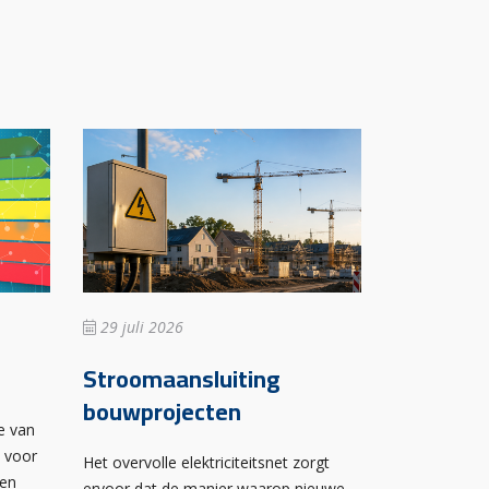
29 juli 2026
Stroomaansluiting
bouwprojecten
e van
n voor
Het overvolle elektriciteitsnet zorgt
wen
ervoor dat de manier waarop nieuwe