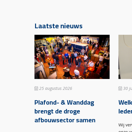
Laatste nieuws
25 augustus 2026
30 ju
Plafond- & Wanddag
Wel
brengt de droge
lede
afbouwsector samen
Wij ve
onze v