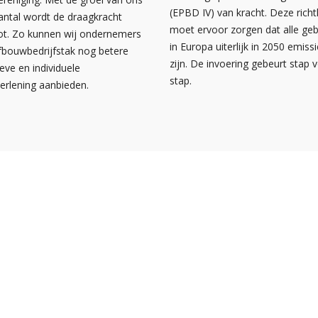
(EPBD IV) van kracht. Deze richtl
antal wordt de draagkracht
moet ervoor zorgen dat alle g
ot. Zo kunnen wij ondernemers
in Europa uiterlijk in 2050 emissi
afbouwbedrijfstak nog betere
zijn. De invoering gebeurt stap 
ieve en individuele
stap.
verlening aanbieden.