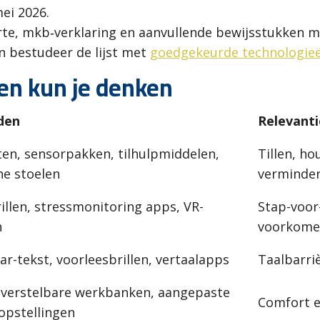
ei 2026.
erte, mkb‑verklaring en aanvullende bewijsstukken 
n bestudeer de lijst met
goedgekeurde technologie
en kun je denken
den
Relevanti
ten, sensorpakken, tilhulpmiddelen,
Tillen, ho
e stoelen
verminde
illen, stressmonitoring apps, VR-
Stap-voor
n
voorkomen
r-tekst, voorleesbrillen, vertaalapps
Taalbarri
 verstelbare werkbanken, aangepaste
Comfort e
pstellingen