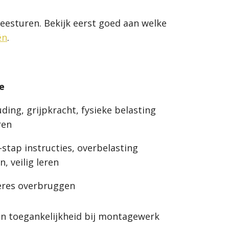
meesturen. Bekijk eerst goed aan welke
ën
.
e
uding, grijpkracht, fysieke belasting
ren
-stap instructies, overbelasting
, veilig leren
ères overbruggen
n toegankelijkheid bij montagewerk