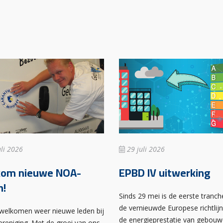
li 2026
29 juli 2026
kom nieuwe NOA-
EPBD IV uitwerking
n!
Sinds 29 mei is de eerste tranch
de vernieuwde Europese richtlij
rwelkomen weer nieuwe leden bij
de energieprestatie van gebou
ereniging. Met de groei van ons