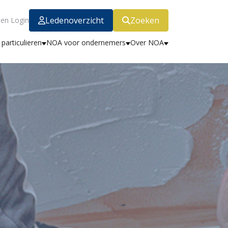
Ledenoverzicht
Zoeken
en Login
particulieren
NOA voor ondernemers
Over NOA