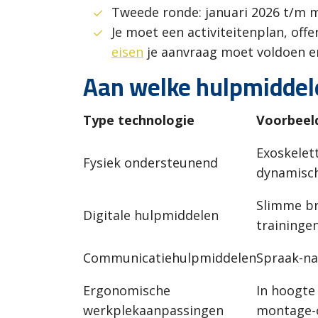
Tweede ronde: januari 2026 t/m m
Je moet een activiteitenplan, off
eisen
je aanvraag moet voldoen e
Aan welke hulpmiddel
Type technologie
Voorbeel
Exoskelet
Fysiek ondersteunend
dynamisch
Slimme br
Digitale hulpmiddelen
traininge
Communicatiehulpmiddelen
Spraak-naa
Ergonomische
In hoogte
werkplekaanpassingen
montage-o