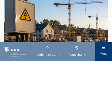
Menu
Ledenoverzicht
Kennisbank
29 juli 2026
Stroomaansluiting bouwprojecten
Het overvolle elektriciteitsnet zorgt ervoor dat de manier
waarop nieuwe stroomaansluitingen worden aangevraagd is
veranderd. Voor woningbouwprojecten is het daarom belangrijk
dat gemeenten zich goed voorbereiden op de nieuwe
aanvraagprocedure. Het ministerie van Volkshuisvesting en
Ruimtelijke Ordening heeft hiervoor een praktische handreiking