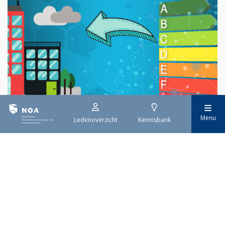
Menu
Ledenoverzicht
Kennisbank
29 juli 2026
EPBD IV uitwerking
Sinds 29 mei is de eerste tranche van de vernieuwde Europese
richtlijn voor de energieprestatie van gebouwen (EPBD IV) van
kracht. Deze richtlijn moet ervoor zorgen dat alle gebouwen in
Europa uiterlijk in 2050 emissievrij zijn. De invoering gebeurt