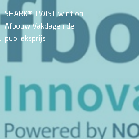
SHARK® TWIST wint op
Afbouw Vakdagen de
publieksprijs