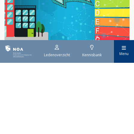
Menu
Ledenoverzicht
Kennisbank
29 juli 2026
EPBD IV uitwerking
Sinds 29 mei is de eerste tranche van de vernieuwde Europese
richtlijn voor de energieprestatie van gebouwen (EPBD IV) van
kracht. Deze richtlijn moet ervoor zorgen dat alle gebouwen in
Europa uiterlijk in 2050 emissievrij zijn. De invoering gebeurt
stap voor stap.