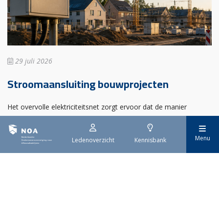
29 juli 2026
Stroomaansluiting bouwprojecten
Het overvolle elektriciteitsnet zorgt ervoor dat de manier
waarop nieuwe stroomaansluitingen worden aangevraagd is
veranderd. Voor woningbouwprojecten is het daarom belangrijk
Menu
Ledenoverzicht
Kennisbank
dat gemeenten zich goed voorbereiden op de nieuwe
aanvraagprocedure. Het ministerie van Volkshuisvesting en
Ruimtelijke Ordening heeft hiervoor een praktische handreiking
gepubliceerd.