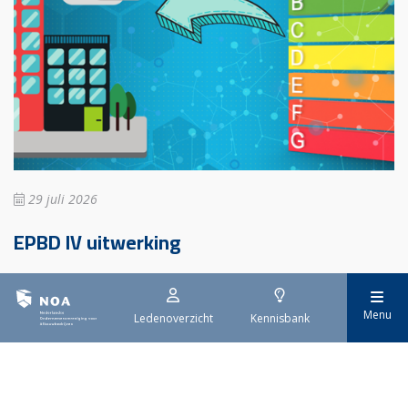
29 juli 2026
EPBD IV uitwerking
Sinds 29 mei is de eerste tranche van de vernieuwde Europese
richtlijn voor de energieprestatie van gebouwen (EPBD IV) van
Menu
Ledenoverzicht
Kennisbank
kracht. Deze richtlijn moet ervoor zorgen dat alle gebouwen in
Europa uiterlijk in 2050 emissievrij zijn. De invoering gebeurt
stap voor stap.