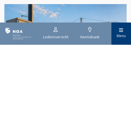
Menu
Ledenoverzicht
Kennisbank
29 juli 2026
Stroomaansluiting bouwprojecten
Het overvolle elektriciteitsnet zorgt ervoor dat de manier
waarop nieuwe stroomaansluitingen worden aangevraagd is
veranderd. Voor woningbouwprojecten is het daarom belangrijk