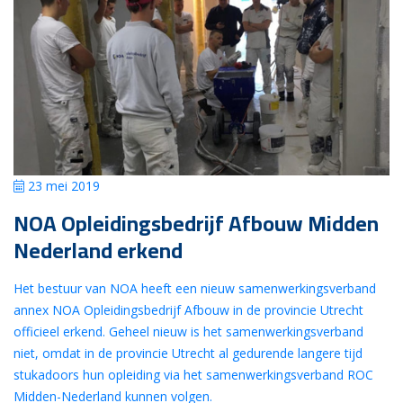
23 mei 2019
NOA Opleidingsbedrijf Afbouw Midden
Nederland erkend
Het bestuur van NOA heeft een nieuw samenwerkingsverband
annex NOA Opleidingsbedrijf Afbouw in de provincie Utrecht
officieel erkend. Geheel nieuw is het samenwerkingsverband
niet, omdat in de provincie Utrecht al gedurende langere tijd
stukadoors hun opleiding via het samenwerkingsverband ROC
Midden-Nederland kunnen volgen.