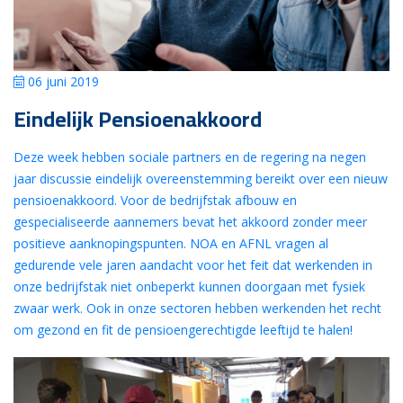
06 juni 2019
Eindelijk Pensioenakkoord
Deze week hebben sociale partners en de regering na negen
jaar discussie eindelijk overeenstemming bereikt over een nieuw
pensioenakkoord. Voor de bedrijfstak afbouw en
gespecialiseerde aannemers bevat het akkoord zonder meer
positieve aanknopingspunten. NOA en AFNL vragen al
gedurende vele jaren aandacht voor het feit dat werkenden in
onze bedrijfstak niet onbeperkt kunnen doorgaan met fysiek
zwaar werk. Ook in onze sectoren hebben werkenden het recht
om gezond en fit de pensioengerechtigde leeftijd te halen!