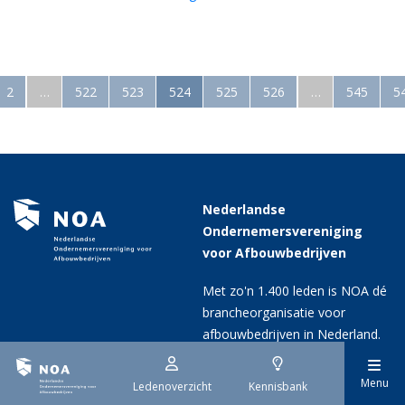
2
…
522
523
524
525
526
…
545
5
Nederlandse
Ondernemersvereniging
voor Afbouwbedrijven
Met zo'n 1.400 leden is NOA dé
brancheorganisatie voor
afbouwbedrijven in Nederland.
Menu
Ledenoverzicht
Kennisbank