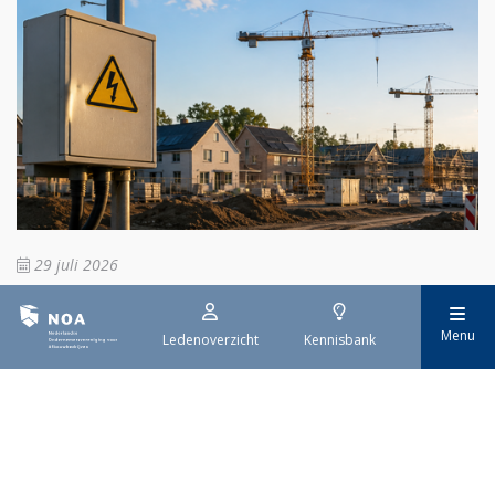
29 juli 2026
Stroomaansluiting bouwprojecten
Menu
Ledenoverzicht
Kennisbank
Het overvolle elektriciteitsnet zorgt ervoor dat de manier
waarop nieuwe stroomaansluitingen worden aangevraagd is
veranderd. Voor woningbouwprojecten is het daarom belangrijk
dat gemeenten zich goed voorbereiden op de nieuwe
aanvraagprocedure. Het ministerie van Volkshuisvesting en