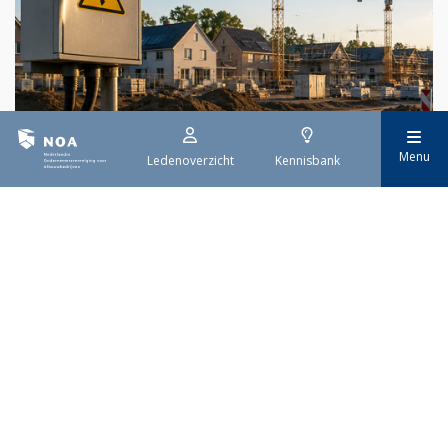
29 juli 2026
Menu
Ledenoverzicht
Kennisbank
Stroomaansluiting bouwprojecten
Het overvolle elektriciteitsnet zorgt ervoor dat de manier
waarop nieuwe stroomaansluitingen worden aangevraagd is
veranderd. Voor woningbouwprojecten is het daarom belangrijk
dat gemeenten zich goed voorbereiden op de nieuwe
aanvraagprocedure. Het ministerie van Volkshuisvesting en
Ruimtelijke Ordening heeft hiervoor een praktische handreiking
gepubliceerd.