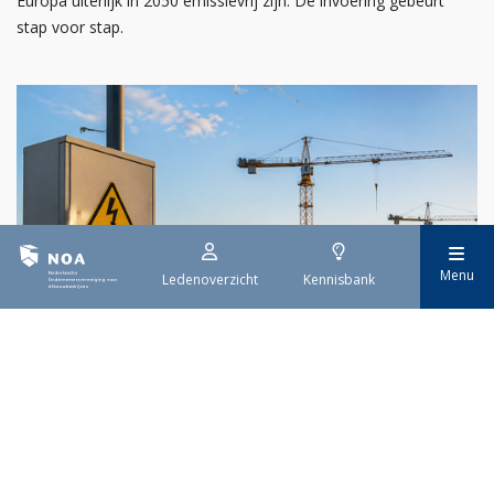
Europa uiterlijk in 2050 emissievrij zijn. De invoering gebeurt
stap voor stap.
Menu
Ledenoverzicht
Kennisbank
29 juli 2026
Stroomaansluiting bouwprojecten
Het overvolle elektriciteitsnet zorgt ervoor dat de manier