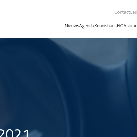
Contact
Led
Nieuws
Agenda
Kennisbank
NOA voor 
 2021