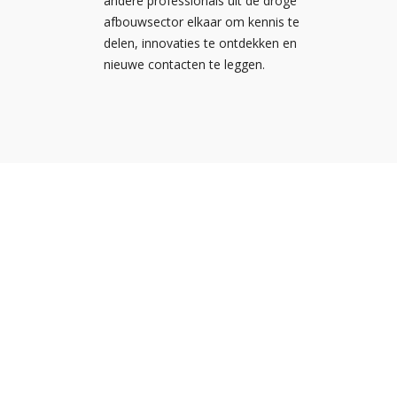
andere professionals uit de droge
afbouwsector elkaar om kennis te
delen, innovaties te ontdekken en
nieuwe contacten te leggen.
Nieuw
Kennis
Nederlandse
Agend
Ondernemersvereniging voor
NOA vo
Afbouwbedrijven
NOA v