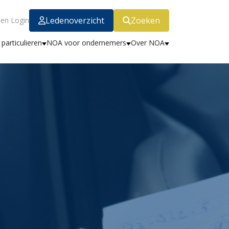
Ledenoverzicht
Zoeken
en Login
particulieren
NOA voor ondernemers
Over NOA