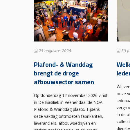
25 augustus 2026
30 ju
Plafond- & Wanddag
Wel
brengt de droge
lede
afbouwsector samen
Wij ve
onze v
Op donderdag 12 november 2026 vindt
ledena
in De Basiliek in Veenendaal de NOA
vergro
Plafond & Wanddag plaats. Tijdens
in de 
deze vakdag ontmoeten fabrikanten,
collect
leveranciers, afbouwbedrijven en
dienst