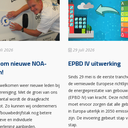
li 2026
29 juli 2026
kom nieuwe NOA-
EPBD IV uitwerking
n!
Sinds 29 mei is de eerste tranch
de vernieuwde Europese richtlij
rwelkomen weer nieuwe leden bij
de energieprestatie van gebou
ereniging. Met de groei van ons
(EPBD IV) van kracht. Deze richtl
antal wordt de draagkracht
moet ervoor zorgen dat alle g
ot. Zo kunnen wij ondernemers
in Europa uiterlijk in 2050 emissi
afbouwbedrijfstak nog betere
zijn. De invoering gebeurt stap 
ieve en individuele
stap.
verlening aanbieden.