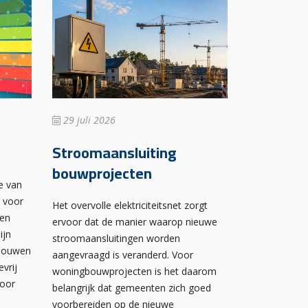
29 juli 2026
Stroomaansluiting
bouwprojecten
e van
n voor
Het overvolle elektriciteitsnet zorgt
wen
ervoor dat de manier waarop nieuwe
ijn
stroomaansluitingen worden
ebouwen
aangevraagd is veranderd. Voor
evrij
woningbouwprojecten is het daarom
voor
belangrijk dat gemeenten zich goed
voorbereiden op de nieuwe