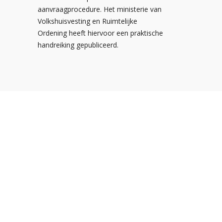
aanvraagprocedure. Het ministerie van
Volkshuisvesting en Ruimtelijke
Ordening heeft hiervoor een praktische
handreiking gepubliceerd.
Postbus 310
3900 AH Veenendaal
De Smalle Zijde 20A
3903 LP Veenendaal