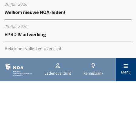
30 juli 2026
Welkom nieuwe NOA-leden!
29 juli 2026
EPBD IV uitwerking
Bekijk het volledige overzicht
Menu
Ledenoverzicht
Kennisbank
Nederlandse
Ondernemersvereniging
voor Afbouwbedrijven
Met zo'n 1.400 leden is NOA dé
brancheorganisatie voor