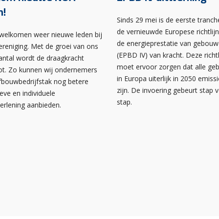
n!
Sinds 29 mei is de eerste tranch
de vernieuwde Europese richtlij
rwelkomen weer nieuwe leden bij
de energieprestatie van gebou
ereniging. Met de groei van ons
(EPBD IV) van kracht. Deze richtl
antal wordt de draagkracht
moet ervoor zorgen dat alle g
ot. Zo kunnen wij ondernemers
in Europa uiterlijk in 2050 emissi
afbouwbedrijfstak nog betere
zijn. De invoering gebeurt stap 
ieve en individuele
stap.
verlening aanbieden.