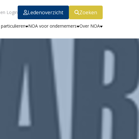
Ledenoverzicht
Zoeken
en Login
particulieren
NOA voor ondernemers
Over NOA