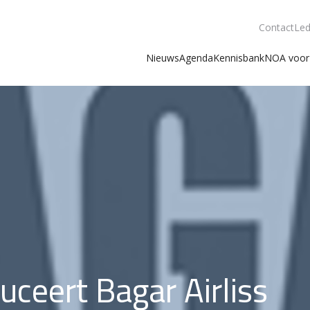
Contact
Led
Nieuws
Agenda
Kennisbank
NOA voor 
uceert Bagar Airliss