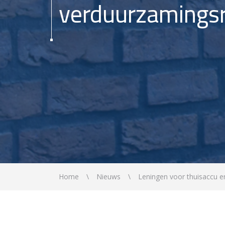
verduurzamingsr
Home
Nieuws
Leningen voor thuisaccu e