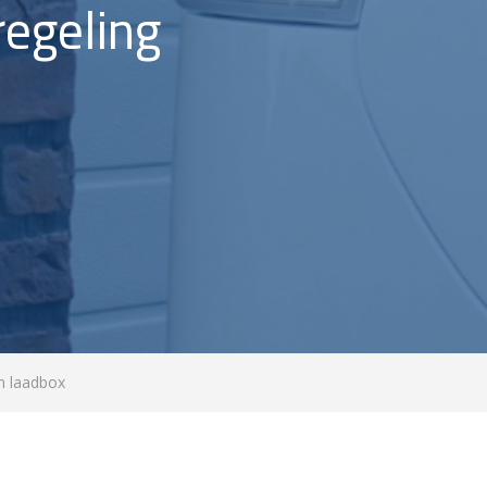
egeling
n laadbox