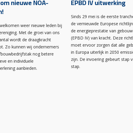
kom nieuwe NOA-
EPBD IV uitwerking
n!
Sinds 29 mei is de eerste tranch
de vernieuwde Europese richtlij
rwelkomen weer nieuwe leden bij
de energieprestatie van gebou
ereniging. Met de groei van ons
(EPBD IV) van kracht. Deze richtl
antal wordt de draagkracht
moet ervoor zorgen dat alle g
ot. Zo kunnen wij ondernemers
in Europa uiterlijk in 2050 emissi
afbouwbedrijfstak nog betere
zijn. De invoering gebeurt stap 
ieve en individuele
stap.
verlening aanbieden.