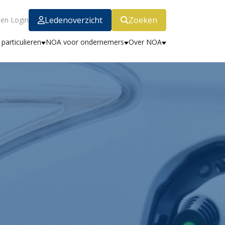
Ledenoverzicht
Zoeken
en Login
particulieren
NOA voor ondernemers
Over NOA