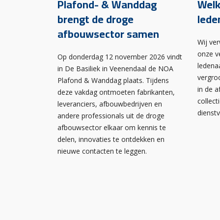
Plafond- & Wanddag
Wel
brengt de droge
lede
afbouwsector samen
Wij ve
onze v
Op donderdag 12 november 2026 vindt
ledena
in De Basiliek in Veenendaal de NOA
vergro
Plafond & Wanddag plaats. Tijdens
in de 
deze vakdag ontmoeten fabrikanten,
collect
leveranciers, afbouwbedrijven en
dienst
andere professionals uit de droge
afbouwsector elkaar om kennis te
delen, innovaties te ontdekken en
nieuwe contacten te leggen.