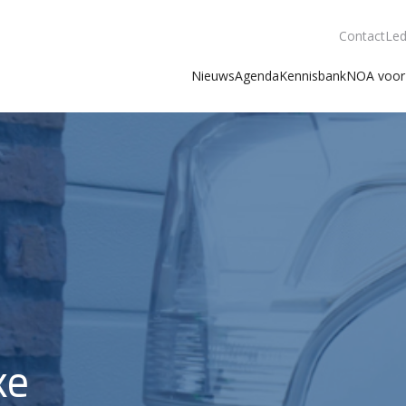
Contact
Led
Nieuws
Agenda
Kennisbank
NOA voor 
ke