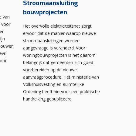
Stroomaansluiting
bouwprojecten
e van
n voor
Het overvolle elektriciteitsnet zorgt
wen
ervoor dat de manier waarop nieuwe
ijn
stroomaansluitingen worden
ebouwen
aangevraagd is veranderd. Voor
evrij
woningbouwprojecten is het daarom
voor
belangrijk dat gemeenten zich goed
voorbereiden op de nieuwe
aanvraagprocedure. Het ministerie van
Volkshuisvesting en Ruimtelijke
Ordening heeft hiervoor een praktische
handreiking gepubliceerd.