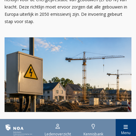
kracht. Deze richtlijn moet ervoor zorgen dat alle gebouwen in
Europa uiterlijk in 2050 emissievrij zijn. De invoering gebeurt
stap voor stap.
29 juli 2026
Stroomaansluiting bouwprojecten
Menu
Ledenoverzicht
Kennisbank