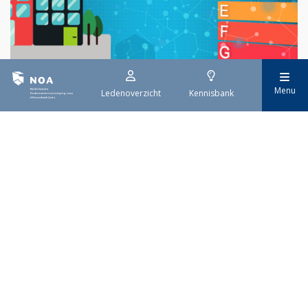
Menu
Ledenoverzicht
Kennisbank
29 juli 2026
EPBD IV uitwerking
Sinds 29 mei is de eerste tranche van de vernieuwde Europese
richtlijn voor de energieprestatie van gebouwen (EPBD IV) van
kracht. Deze richtlijn moet ervoor zorgen dat alle gebouwen in
Europa uiterlijk in 2050 emissievrij zijn. De invoering gebeurt
stap voor stap.