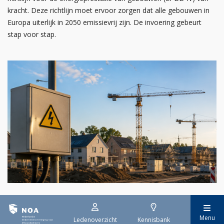
kracht. Deze richtlijn moet ervoor zorgen dat alle gebouwen in
Europa uiterlijk in 2050 emissievrij zijn. De invoering gebeurt
stap voor stap.
29 juli 2026
Stroomaansluiting bouwprojecten
Menu
Ledenoverzicht
Kennisbank