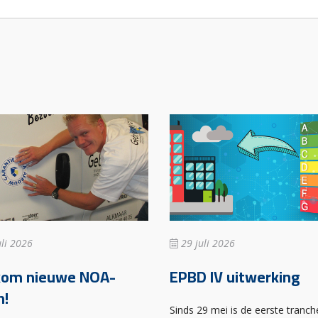
li 2026
29 juli 2026
kom nieuwe NOA-
EPBD IV uitwerking
n!
Sinds 29 mei is de eerste tranch