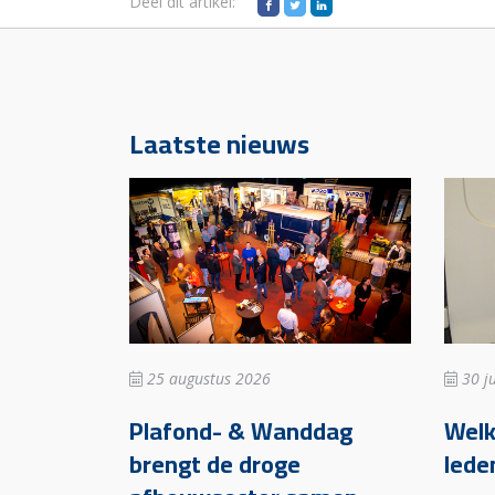
Deel dit artikel:
Laatste nieuws
25 augustus 2026
30 ju
Plafond- & Wanddag
Wel
brengt de droge
lede