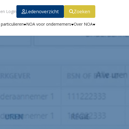
Ledenoverzicht
Zoeken
en Login
particulieren
NOA voor ondernemers
Over NOA