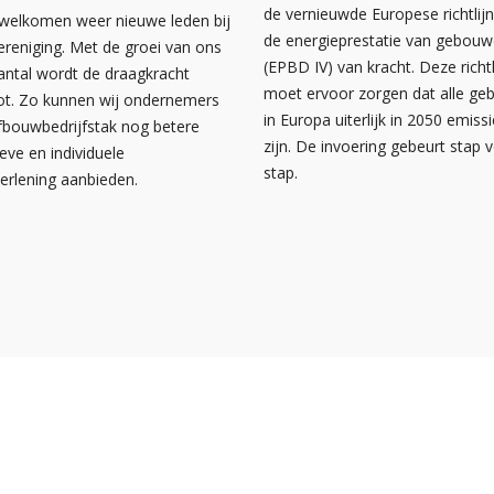
de vernieuwde Europese richtlij
rwelkomen weer nieuwe leden bij
de energieprestatie van gebou
ereniging. Met de groei van ons
(EPBD IV) van kracht. Deze richtl
antal wordt de draagkracht
moet ervoor zorgen dat alle g
ot. Zo kunnen wij ondernemers
in Europa uiterlijk in 2050 emissi
afbouwbedrijfstak nog betere
zijn. De invoering gebeurt stap 
ieve en individuele
stap.
verlening aanbieden.