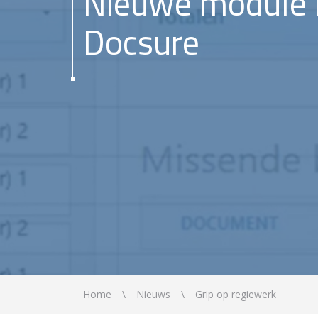
Nieuwe module 
Docsure
Home
Nieuws
Grip op regiewerk