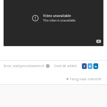
Bron:
wattjemoetweten.nl
Deel dit artikel:
Terug naar overzicht