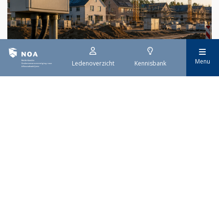
29 juli 2026
Menu
Ledenoverzicht
Kennisbank
Stroomaansluiting bouwprojecten
Het overvolle elektriciteitsnet zorgt ervoor dat de manier
waarop nieuwe stroomaansluitingen worden aangevraagd is
veranderd. Voor woningbouwprojecten is het daarom belangrijk
dat gemeenten zich goed voorbereiden op de nieuwe
aanvraagprocedure. Het ministerie van Volkshuisvesting en
Ruimtelijke Ordening heeft hiervoor een praktische handreiking
gepubliceerd.