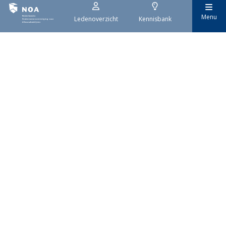
Menu
Ledenoverzicht
Kennisbank
29 juli 2026
Stroomaansluiting bouwprojecten
Het overvolle elektriciteitsnet zorgt ervoor dat de manier
waarop nieuwe stroomaansluitingen worden aangevraagd is
veranderd. Voor woningbouwprojecten is het daarom belangrijk
dat gemeenten zich goed voorbereiden op de nieuwe