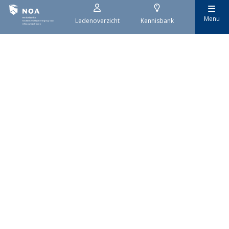
Menu
Ledenoverzicht
Kennisbank
29 juli 2026
Stroomaansluiting bouwprojecten
Het overvolle elektriciteitsnet zorgt ervoor dat de manier
waarop nieuwe stroomaansluitingen worden aangevraagd is
veranderd. Voor woningbouwprojecten is het daarom belangrijk
dat gemeenten zich goed voorbereiden op de nieuwe
aanvraagprocedure. Het ministerie van Volkshuisvesting en
Ruimtelijke Ordening heeft hiervoor een praktische handreiking
gepubliceerd.